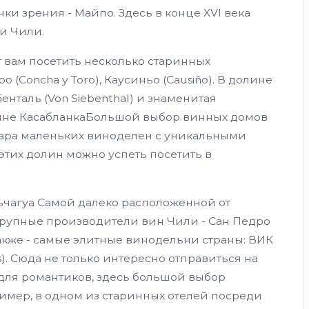
ки зрения - Майпо. Здесь в конце XVI века
и Чили.
 вам посетить несколько старинных
ро (Concha y Toro), Каусиньо (Causiño). В долине
нталь (Von Siebenthal) и знаменитая
олине КасабланкаБольшой выбор винных домов
пара маленьких виноделен с уникальными
этих долин можно успеть посетить в
чагуа Самой далеко расположенной от
крупные производители вин Чили - Сан Педро
а также - самые элитные винодельни страны: ВИК
es). Сюда не только интересно отправиться на
для романтиков, здесь большой выбор
имер, в одном из старинных отелей посреди