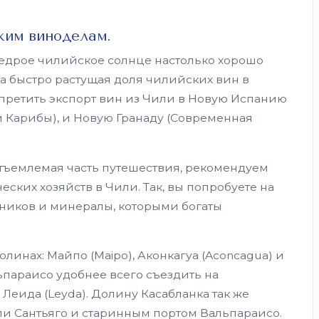
ким виноделам.
дрое чилийское солнце настолько хорошо
ека быстро растущая доля чилийских вин в
претить экспорт вин из Чили в Новую Испанию
 Карибы), и Новую Гранаду (Современная
еотъемлемая часть путешествия, рекомендуем
ских хозяйств в Чили. Так, вы попробуете на
дников и минералы, которыми богаты
линах: Майпо (Maipo), Аконкагуа (Aconcagua) и
ьпараисо удобнее всего съездить на
 Леида (Leyda). Долину Касабланка так же
ли Сантьяго и старинным портом Вальпараисо.