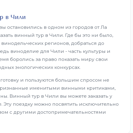
р в Чили
вы остановились в одном из городов от Ла
зать винный тур в Чили. Где бы это ни было,
винодельческих регионов, добраться до
едь виноделие для Чили - часть культуры и
мя боролись за право показать миру свои
дных энологических конкурсах.
готовку и пользуются большим спросом не
е. Признанные именитыми винными критиками,
ны. Винный тур в Чили вы можете заказать у
ке. Эту поездку можно посвятить исключительно
ством с другими достопримечательностями