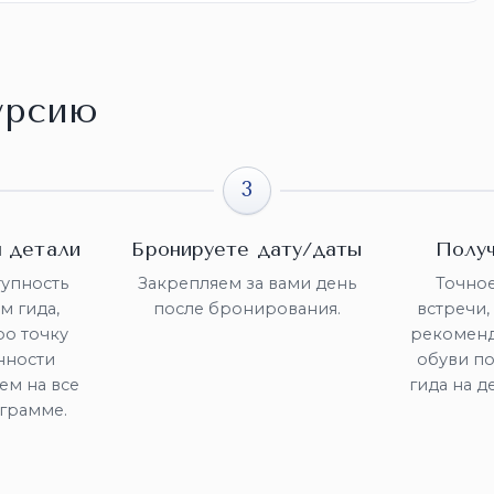
урсию
3
 детали
Бронируете дату/даты
Получ
упность
Закрепляем за вами день
Точное
м гида,
после бронирования.
встречи, 
ро точку
рекоменд
нности
обуви по
ем на все
гида на д
грамме.