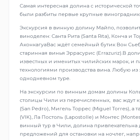
Самая интересная долина с исторической точ
были разбиты первые крупные виноградник
Экскурсия в винную долину Майпо, позволит
виноделен: Санта Рита (Santa Rita), Конча и То
АконкагуаВас ждёт семейный бутик Вон Сьебе
старинная винья Эррасурис (Errazuriz).В д
известных и именитых чилийских марок, и 
технологиями производства вина. Любую из 
однодневном туре.
На экскурсии по винным домам долины Коль
столицы Чили из перечисленных, вас ждут 
(San Pedro), Мигель Торрес (Miguel Torres), 
(VIK), Ла Постоль (Lapostolle) и Монтес (Mont
винный тур в Чили, долина привлекательна 
предложений для остановки на ночлег, напр