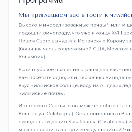
Программа
Мы приглашаем вас в гости к чилийс
Высоко-минерализованные почвы Чили и ще
подошли винограду, что уже к концу XVIII в
Новом Свете вынудила Испанскую Корону за
(большая часть современной США, Мексика и
Колумбия)
Если глубокое познание страны для вас - н
вам посетить одно, или несколько винодельче
вкус чилийское солнце, воду из Андских ле
чилийские почвы.
Из столицы Сантьяго вы можете побывать в до
Кольчагуа (Colchagua). Остановившись в Вал
винодельни долин Касабланка (Casablanca) и
можно посетить по пути между столицей Чи