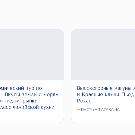
омический тур по
Высокогорные лагуны 
о «Вкусы земли и моря»
и Красные камни Пьед
м гидом: рынки,
Рохас
ласс чилийской кухни
ПУСТЫНЯ АТАКАМА