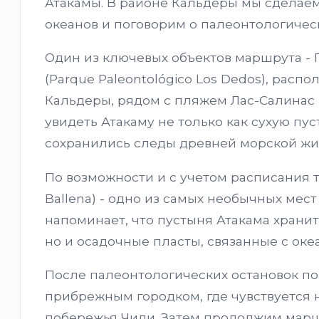
Атакамы. В районе Кальдеры мы сделаем
океанов и поговорим о палеонтологичес
Один из ключевых объектов маршрута -
(Parque Paleontológico Los Dedos), расп
Кальдеры, рядом с пляжем Лас-Салинас (P
увидеть Атакаму не только как сухую пус
сохранились следы древней морской жи
По возможности и с учетом расписания 
Ballena) - одно из самых необычных мес
напоминает, что пустыня Атакама хранит
но и осадочные пласты, связанные с ок
После палеонтологических остановок по
прибрежным городком, где чувствуется 
побережья Чили. Затем продолжим маршр