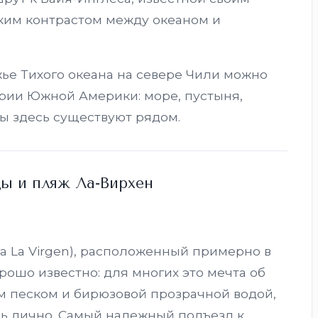
ким контрастом между океаном и
ежье Тихого океана на севере Чили можно
ории Южной Америки: море, пустыня,
ты здесь существуют рядом.
ы и пляж Ла-Вирхен
ya La Virgen), расположенный примерно в
орошо известно: для многих это мечта об
м песком и бирюзовой прозрачной водой,
сь лично. Самый надежный подъезд к