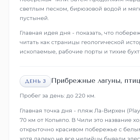
светлым песком, бирюзовой водой и мяг
пустыней.
Главная идея дня - показать, что побер
читать как страницы геологической ист
ископаемые, рабочие порты и тихие бух
Прибрежные лагуны, птиц
ДЕНЬ 3
Пробег за день: до 220 км.
Главная точка дня - пляж Ла-Вирхен (Pla
70 км от Копьяпо. В Чили это название х
открыточно красивом побережье с белы
хотя далеко не все чилийцы бывали зде