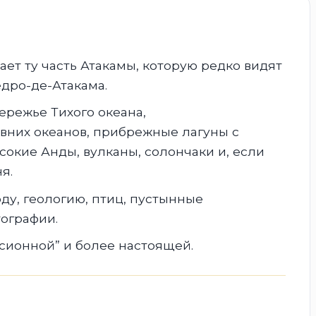
ает ту часть Атакамы, которую редко видят
едро-де-Атакама.
ережье Тихого океана,
вних океанов, прибрежные лагуны с
сокие Анды, вулканы, солончаки и, если
я.
ду, геологию, птиц, пустынные
ографии.
сионной” и более настоящей.