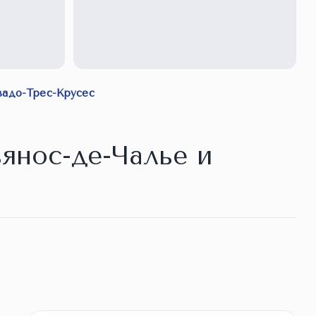
+1 фото
вадо-Трес-Крусес
янос-де-Чалье и