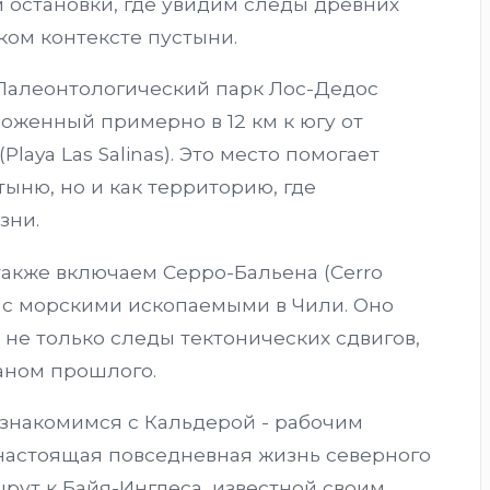
 остановки, где увидим следы древних
ком контексте пустыни.
 Палеонтологический парк Лос-Дедос
оложенный примерно в 12 км к югу от
laya Las Salinas). Это место помогает
тыню, но и как территорию, где
зни.
также включаем Серро-Бальена (Cerro
т с морскими ископаемыми в Чили. Оно
 не только следы тектонических сдвигов,
еаном прошлого.
знакомимся с Кальдерой - рабочим
настоящая повседневная жизнь северного
ут к Байя-Инглеса, известной своим