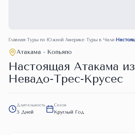
Главная
›
Туры по Южной Америке
›
Туры в Чили
›
Настоящ
Атакама - Копьяпо
Настоящая Атакама из
Невадо-Трес-Крусес
Длительность
Сезон
5 Дней
Круглый Год