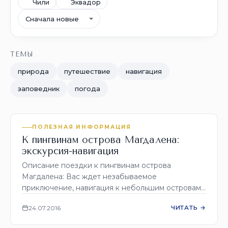
Чили
Эквадор
Сортировка
ТЕМЫ
природа
путешествие
навигация
заповедник
погода
ПОЛЕЗНАЯ ИНФОРМАЦИЯ
К пингвинам острова Магдалена:
экскурсия-навигация
Описание поездки к пингвинам острова
Магдалена: Вас ждет незабываемое
приключение, навигация к небольшим островам
посреди Магелланова пролива! Во время
24.07.2016
ЧИТАТЬ →
навигации, вы будете пассажирами…