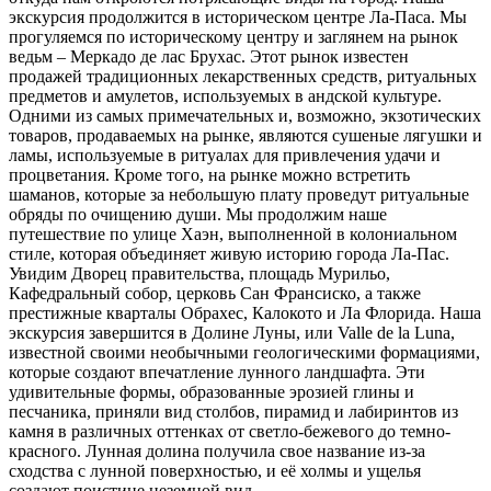
экскурсия продолжится в историческом центре Ла-Паса. Мы
прогуляемся по историческому центру и заглянем на рынок
ведьм – Меркадо де лас Брухас. Этот рынок известен
продажей традиционных лекарственных средств, ритуальных
предметов и амулетов, используемых в андской культуре.
Одними из самых примечательных и, возможно, экзотических
товаров, продаваемых на рынке, являются сушеные лягушки и
ламы, используемые в ритуалах для привлечения удачи и
процветания. Кроме того, на рынке можно встретить
шаманов, которые за небольшую плату проведут ритуальные
обряды по очищению души. Мы продолжим наше
путешествие по улице Хаэн, выполненной в колониальном
стиле, которая объединяет живую историю города Ла-Пас.
Увидим Дворец правительства, площадь Мурильо,
Кафедральный собор, церковь Сан Франсиско, а также
престижные кварталы Обрахес, Калокото и Ла Флорида. Наша
экскурсия завершится в Долине Луны, или Valle de la Luna,
известной своими необычными геологическими формациями,
которые создают впечатление лунного ландшафта. Эти
удивительные формы, образованные эрозией глины и
песчаника, приняли вид столбов, пирамид и лабиринтов из
камня в различных оттенках от светло-бежевого до темно-
красного. Лунная долина получила свое название из-за
сходства с лунной поверхностью, и её холмы и ущелья
создают поистине неземной вид.