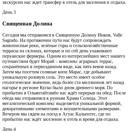
экскурсии нас ждет трансфер в отель для заселения и отдыха.
День 3
Священная Долина
Сегодня мы отправимся в Священную Долину Инков, Valle
Sagrado. На протяжении пути нас будут сопровождать
живописные реки, зелёные горы и сельскохозяйственные
террасы на склонах, которые и по сей день ухаживают
перуанские фермеры. Одним из интереснейших мест нашего
путешествия будет Морай – комплекс аграрных террас,
сохранённых в первозданном виде, как пять веков назад.
Затем мы посетим соляные копи Марас, где добывают
уникальную розовую соль. Это место имеет особое
геологическое значение, ведь более ста миллионов лет назад
нагорье в регионе Куско было дном древнего моря. По
прибытии в Ольянтайтамбо нас ждёт перерыв на обед. После
обеда мы отправимся к руинам Храма Солнца. Этот
мегалитический комплекс выделяется уникальной формой,
декоративными элементами и внушительными размерами.
Вечером мы сядем на поезд в Агуас Кальентес, где по
прибытии нас ждёт заселение в отель и время для отдыха.
День 4