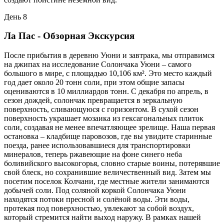
День 8
Ла Пас - Обзорная Экскурсия
После прибытия в деревню Уюни и завтрака, мы отправимся
на джипах на исследование Солончака Уюни – самого
большого в мире, с площадью 10,106 км². Это место каждый
год дает около 20 тонн соли, при этом общие запасы
оцениваются в 10 миллиардов тонн. С декабря по апрель, в
сезон дождей, солончак превращается в зеркальную
поверхность, сливающуюся с горизонтом. В сухой сезон
поверхность украшает мозаика из гексагональных плиток
соли, создавая не менее впечатляющее зрелище. Наша первая
остановка – кладбище паровозов, где вы увидите старинные
поезда, ранее использовавшиеся для транспортировки
минералов, теперь ржавеющие на фоне синего неба
боливийского высокогорья, словно старые воины, потерявшие
свой блеск, но сохранившие величественный вид. Затем мы
посетим поселок Колчани, где местные жители занимаются
добычей соли. Под соляной коркой Солончака Уюни
находятся потоки пресной и солёной воды. Эти воды,
протекая под поверхностью, увлекают за собой воздух,
который стремится найти выход наружу. В рамках нашей