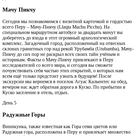
Мачу Пикчу
Сегодня мы познакомимся с визитной карточкой и гордостью
всего Перу – Мачу-Пикчу (Llaqta Machu Picchu). На
специальном маршрутном автобусе за двадцать минут вы
доберетесь до входа в этот огромный археологический
комплекс. Загадочный город, расположенный на отвесных
склонах гранитных гор над рекой Урубамба (Urubamba), Мачу-
Пикчу до сих пор не раскрыл всех своих тайн учёным и
историкам. Факты о Мачу-Пикчу привлекают в Перу
исследователей со всего мира, и сегодня вы сможете
почувствовать себя частью этих открытий, о которых нам
всем ещё только предстоит узнать в будущем! После
экскурсии мы вернемся в поселок Агуас Кальентес на обед,
вечером нас ждет обратная дорога в Куско. По прибытии в
Куско заселение в отель, отдых.
День 5
Радужные Горы
Виникунка, также известная как Гора семи цветов или
Радужная гора, расположена в Перу и привлекает множество