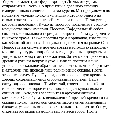
Утром нас ждет трансфер в аэропорт Лимы, откуда мы
отправимся в Куско. По прибытии в древнюю столицу
империи инков начнется наша экскурсия. Мы прогуляемся по
мощеным улочкам Куско и услышим историю одного из
самых известных правителей империи инков – Пачакутека,
который преобразил Куско из простого поселения в столицу
могущественной империи. Посетим Кафедральный собор,
символ колониального периода, построенный на фундаменте
инкского храма. Также посетим храм Кориканча, известный
как «Золотой дворец». Прогулка продолжится на рынке Сан
Педро, где вы сможете почувствовать настоящую атмосферу
местной культуры, попробовать традиционные продукты и
увидеть, как живут местные жители. Затем мы отправимся к
древним руинам вокруг Куско. Сначала посетим Кенко,
уникальное скальное образование с подземными лабиринтами
и алтарями, где проводились религиозные обряды. После
этого исследуем Пука Пукара, древнюю военную крепость с
хорошо сохранившимися сторожевыми постами. Наша
следующая остановка – Тамбомачай, известный как «бани
инков», место, которое использовалось для культа воды и
очищения. Экскурсия завершится в археологическом
комплексе Саксайуаман, великолепной древней крепости на
окраине Куско, известной своими массивными каменными
блоками, уложенными с исключительной точностью. Оттуда
открывается захватывающий вид на весь город. После