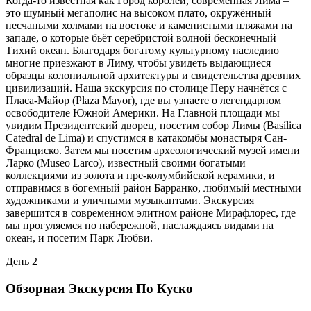
Когда-то известная как Город королей, современная Лима –
это шумный мегаполис на высоком плато, окружённый
песчаными холмами на востоке и каменистыми пляжами на
западе, о которые бьёт серебристой волной бесконечный
Тихий океан. Благодаря богатому культурному наследию
многие приезжают в Лиму, чтобы увидеть выдающиеся
образцы колониальной архитектуры и свидетельства древних
цивилизаций. Наша экскурсия по столице Перу начнётся с
Пласа-Майор (Plaza Mayor), где вы узнаете о легендарном
освободителе Южной Америки. На Главной площади мы
увидим Президентский дворец, посетим собор Лимы (Basílica
Catedral de Lima) и спустимся в катакомбы монастыря Сан-
Франциско. Затем мы посетим археологический музей имени
Ларко (Museo Larco), известный своими богатыми
коллекциями из золота и пре-колумбийской керамики, и
отправимся в богемный район Барранко, любимый местными
художниками и уличными музыкантами. Экскурсия
завершится в современном элитном районе Мирафлорес, где
мы прогуляемся по набережной, наслаждаясь видами на
океан, и посетим Парк Любви.
День 2
Обзорная Экскурсия По Куско