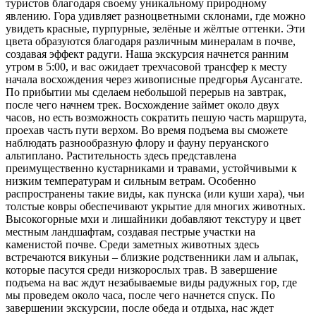
туристов благодаря своему уникальному природному
явлению. Гора удивляет разноцветными склонами, где можно
увидеть красные, пурпурные, зелёные и жёлтые оттенки. Эти
цвета образуются благодаря различным минералам в почве,
создавая эффект радуги. Наша экскурсия начнется ранним
утром в 5:00, и вас ожидает трехчасовой трансфер к месту
начала восхождения через живописные предгорья Аусангате.
По прибытии мы сделаем небольшой перерыв на завтрак,
после чего начнем трек. Восхождение займет около двух
часов, но есть возможность сократить пешую часть маршрута,
проехав часть пути верхом. Во время подъема вы сможете
наблюдать разнообразную флору и фауну перуанского
альтиплано. Растительность здесь представлена
преимущественно кустарниками и травами, устойчивыми к
низким температурам и сильным ветрам. Особенно
распространены такие виды, как пунска (или куши хара), чьи
толстые ковры обеспечивают укрытие для многих животных.
Высокогорные мхи и лишайники добавляют текстуру и цвет
местным ландшафтам, создавая пестрые участки на
каменистой почве. Среди заметных животных здесь
встречаются викуньи – близкие родственники лам и альпак,
которые пасутся среди низкорослых трав. В завершение
подъема на вас ждут незабываемые виды радужных гор, где
мы проведем около часа, после чего начнется спуск. По
завершении экскурсии, после обеда и отдыха, нас ждет