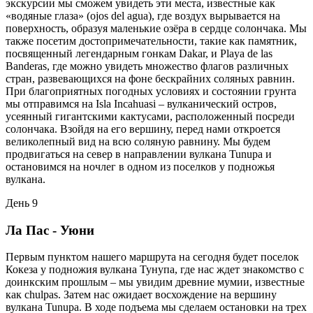
экскурсии мы сможем увидеть эти места, известные как
«водяные глаза» (ojos del agua), где воздух вырывается на
поверхность, образуя маленькие озёра в сердце солончака. Мы
также посетим достопримечательности, такие как памятник,
посвященный легендарным гонкам Dakar, и Playa de las
Banderas, где можно увидеть множество флагов различных
стран, развевающихся на фоне бескрайних соляных равнин.
При благоприятных погодных условиях и состоянии грунта
мы отправимся на Isla Incahuasi – вулканический остров,
усеянный гигантскими кактусами, расположенный посреди
солончака. Взойдя на его вершину, перед нами откроется
великолепный вид на всю соляную равнину. Мы будем
продвигаться на север в направлении вулкана Tunupa и
остановимся на ночлег в одном из поселков у подножья
вулкана.
День 9
Ла Пас - Уюни
Первым пунктом нашего маршрута на сегодня будет поселок
Кокеза у подножия вулкана Тунупа, где нас ждет знакомство с
доинкским прошлым – мы увидим древние мумии, известные
как chulpas. Затем нас ожидает восхождение на вершину
вулкана Tunupa. В ходе подъема мы сделаем остановки на трех