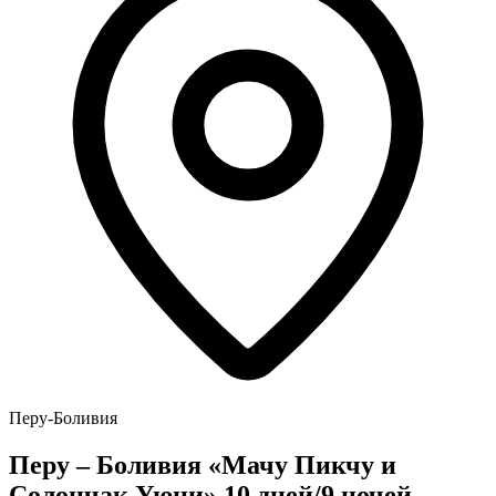
Перу-Боливия
Перу – Боливия «Мачу Пикчу и
Солончак Уюни» 10 дней/9 ночей