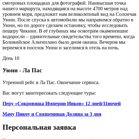
смотровых площадках для фотографий. Наивысшая точка
нашего маршрута, находящаяся на высоте 4700 метров над
уровнем моря, предложит нам великолепный вид на Солончак
Уюни. После спуска к автомобилю мы направимся обратно в
Уюни, но по дороге сделаем остановку, чтобы исследовать
пещеру Чикини. В её глубинах мы осмотрим окаменевшие
водоросли – удивительные свидетельства того времени, когда
Боливийское Альтиплано было дном океана. Вечером мы
вернемся в поселок Уюни и заселимся в отель на ночь.
День 10
Уюни - Ла Пас
Утренний рейс в Ла Пас. Окончание сервиса.
Вас могут заинтересовать следующие туры:
Перу «Сокровища Империи Инков» 12 дней/11ночей
Мачу Пикчу и Священнная Долина за 3 дня
Персональная заявка