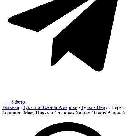
+5 фото
Главная
›
Туры по Южной Америке
›
Туры в Перу
›
Перу –
Боливия «Мачу Пикчу и Солончак Уюни» 10 дней/9 ночей