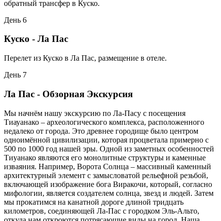
обратный трансфер в Куско.
День 6
Куско - Ла Пас
Перелет из Куско в Ла Пас, размещение в отеле.
День 7
Ла Пас - Обзорная Экскурсия
Мы начнём нашу экскурсию по Ла-Пасу с посещения
Тиауанако – археологического комплекса, расположенного
недалеко от города. Это древнее городище было центром
одноимённой цивилизации, которая процветала примерно с
500 по 1000 год нашей эры. Одной из заметных особенностей
Тиуанако являются его монолитные структуры и каменные
изваяния. Например, Ворота Солнца – массивный каменный
архитектурный элемент с замысловатой рельефной резьбой,
включающей изображение бога Виракочи, который, согласно
мифологии, является создателем солнца, звезд и людей. Затем
мы прокатимся на канатной дороге длиной тридцать
километров, соединяющей Ла-Пас с городком Эль-Альто,
откуда нам откроются потрясающие виды на город. Наша